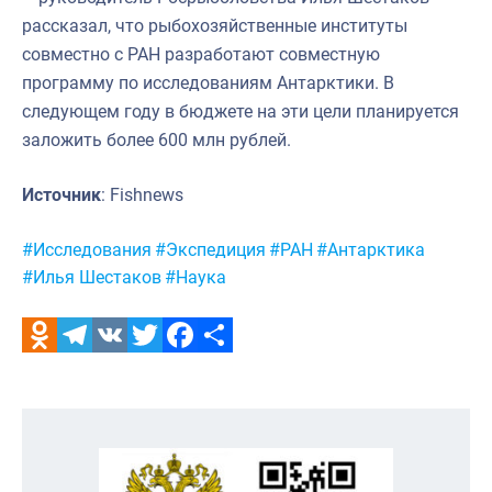
рассказал, что рыбохозяйственные институты
совместно с РАН разработают совместную
программу по исследованиям Антарктики. В
следующем году в бюджете на эти цели планируется
заложить более 600 млн рублей.
Источник
: Fishnews
Метки:
#Исследования
#Экспедиция
#РАН
#Антарктика
#Илья Шестаков
#Наука
Odnoklassniki
Telegram
VK
Twitter
Facebook
Отправить