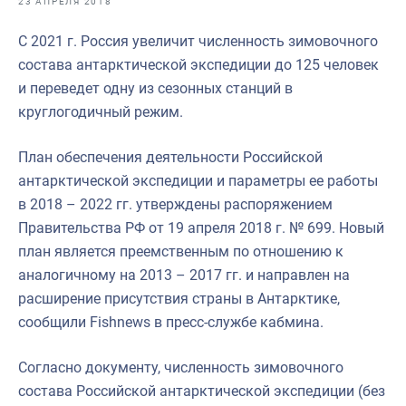
23 АПРЕЛЯ 2018
Отраслевые СМИ
С 2021 г. Россия увеличит численность зимовочного
Выставки и конференции
состава антарктической экспедиции до 125 человек
Научно-практическая литература
и переведет одну из сезонных станций в
круглогодичный режим.
Рыбоохрана России
Отрасль в цифрах
План обеспечения деятельности Российской
антарктической экспедиции и параметры ее работы
Инфографика
в 2018 – 2022 гг. утверждены распоряжением
Большая африканская экспедиция
Правительства РФ от 19 апреля 2018 г. № 699. Новый
план является преемственным по отношению к
Укрепление духовно-нравственных ценностей
аналогичному на 2013 – 2017 гг. и направлен на
События в России и мире
расширение присутствия страны в Антарктике,
сообщили Fishnews в пресс-службе кабмина.
Согласно документу, численность зимовочного
состава Российской антарктической экспедиции (без