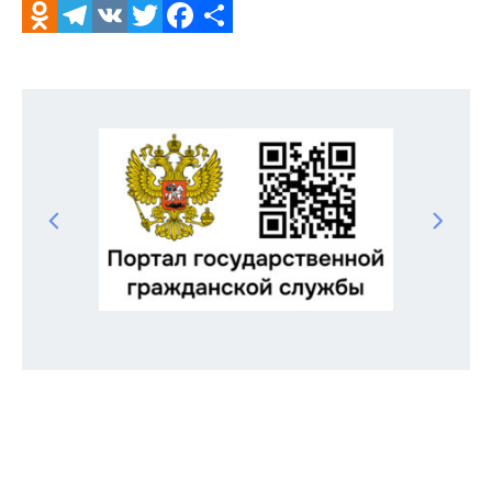
Odnoklassniki
Telegram
VK
Twitter
Facebook
Отправить