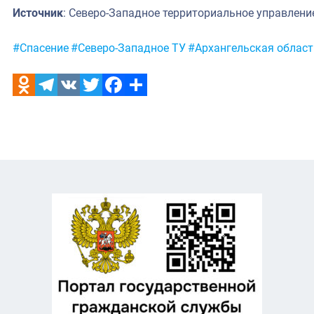
Источник
: Северо-Западное территориальное управлени
Метки:
#Спасение
#Северо-Западное ТУ
#Архангельская област
Odnoklassniki
Telegram
VK
Twitter
Facebook
Отправить