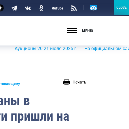
Версия
CLOSE
CLOSE
для
слабовидящих
МЕНЮ
Аукционы 20-21 июля 2026 г.
На официальном сайте Роср
Печать
 утопающему
аны в
ти пришли на