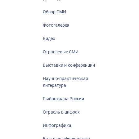
Отрасль в ци
Инфографика
Обзор СМИ
Большая афр
Фотогалерея
Укрепление д
ценностей
Видео
События в Ро
Отраслевые СМИ
Выставки и конференции
Научно-практическая
литература
Рыбоохрана России
Отрасль в цифрах
Инфографика
Большая африканская