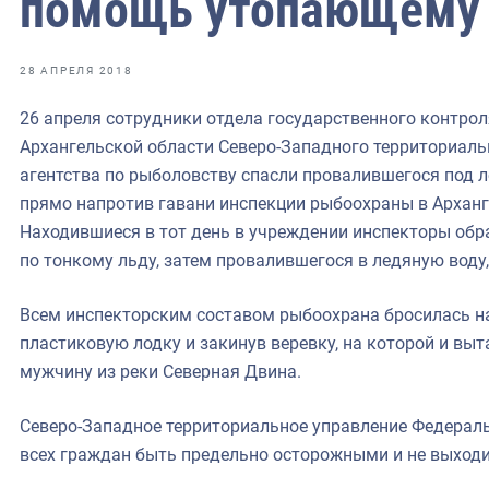
помощь утопающему
фрах
иканская экспедиция
28 АПРЕЛЯ 2018
уховно-нравственных
26 апреля сотрудники отдела государственного контрол
Архангельской области Северо-Западного территориаль
ссии и мире
агентства по рыболовству спасли провалившегося под 
прямо напротив гавани инспекции рыбоохраны в Арханг
Находившиеся в тот день в учреждении инспекторы обр
по тонкому льду, затем провалившегося в ледяную воду
Всем инспекторским составом рыбоохрана бросилась н
пластиковую лодку и закинув веревку, на которой и вы
мужчину из реки Северная Двина.
Северо-Западное территориальное управление Федераль
всех граждан быть предельно осторожными и не выходи