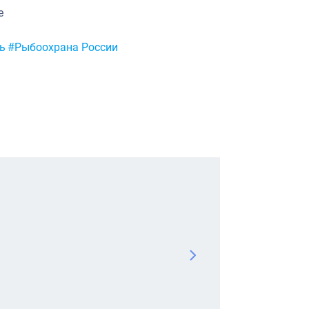
е
ь
#Рыбоохрана России