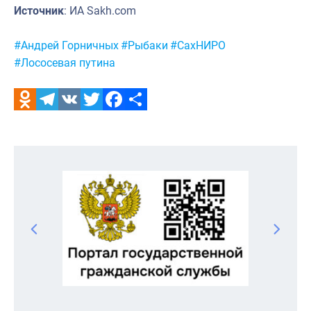
Источник
: ИА Sakh.com
Метки:
#Андрей Горничных
#Рыбаки
#СахНИРО
#Лососевая путина
Odnoklassniki
Telegram
VK
Twitter
Facebook
Отправить