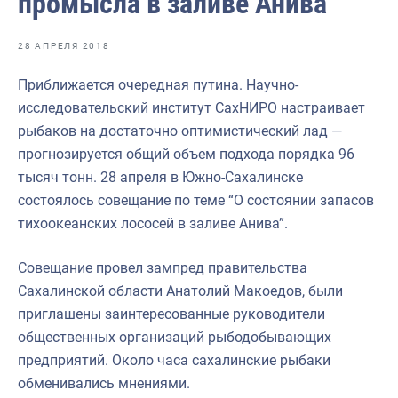
промысла в заливе Анива
Отраслевые СМИ
Выставки и конференции
28 АПРЕЛЯ 2018
Научно-практическая литература
Приближается очередная путина. Научно-
исследовательский институт СахНИРО настраивает
Рыбоохрана России
рыбаков на достаточно оптимистический лад —
Отрасль в цифрах
прогнозируется общий объем подхода порядка 96
тысяч тонн. 28 апреля в Южно-Сахалинске
Инфографика
состоялось совещание по теме “О состоянии запасов
Большая африканская экспедиция
тихоокеанских лососей в заливе Анива”.
Укрепление духовно-нравственных ценностей
Совещание провел зампред правительства
События в России и мире
Сахалинской области Анатолий Макоедов, были
приглашены заинтересованные руководители
общественных организаций рыбодобывающих
предприятий. Около часа сахалинские рыбаки
обменивались мнениями.