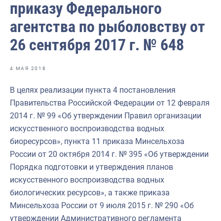
приказу Федерального
Отраслевые СМИ
агентства по рыболовству от
Выставки и конференции
26 сентября 2017 г. № 648
Научно-практическая литература
Рыбоохрана России
4 МАЯ 2018
Отрасль в цифрах
В целях реализации пункта 4 постановления
Инфографика
Правительства Российской Федерации от 12 февраля
2014 г. № 99 «Об утверждении Правил организации
Большая африканская экспедиция
искусственного воспроизводства водных
Укрепление духовно-нравственных ценностей
биоресурсов», пункта 11 приказа Минсельхоза
России от 20 октября 2014 г. № 395 «Об утверждении
События в России и мире
Порядка подготовки и утверждения планов
искусственного воспроизводства водных
биологических ресурсов», а также приказа
Минсельхоза России от 9 июля 2015 г. № 290 «Об
утверждении Административного регламента