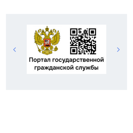
Odnoklassniki
Telegram
VK
Twitter
Facebook
Отправить