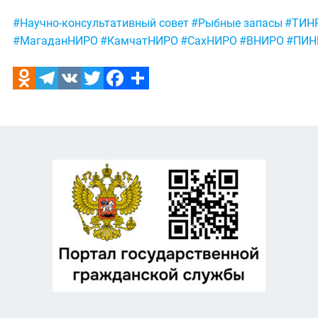
Метки:
#Научно-консультативный совет
#Рыбные запасы
#ТИН
#МагаданНИРО
#КамчатНИРО
#СахНИРО
#ВНИРО
#ПИН
Odnoklassniki
Telegram
VK
Twitter
Facebook
Отправить