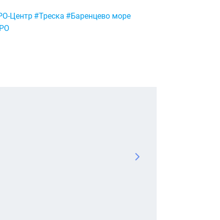
РО-Центр
#Треска
#Баренцево море
РО