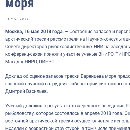
моря
фрах
иканская экспедиция
16 МАЯ 2018
уховно-нравственных
Москва, 16 мая 2018 года
. – Состояние запасов и перс
арктический трески рассмотрели на Научно-консультаци
ссии и мире
Совете директоров рыбохозяйственных НИИ на заседани
конференц-связи приняли участие ученые ВНИРО, ТИНР
МагаданНИРО, ПИНРО.
Доклад об оценке запасов трески Баренцева моря предс
главный научный сотрудник лаборатории системного а
Дмитрий Васильев.
Ученый доложил о результатах очередного заседания Р
рыболовству, которое состоялось в апреле 2018 года. О
восточной арктической трески осуществляется с испол
моделей с возрастной структурой, в том числе применя