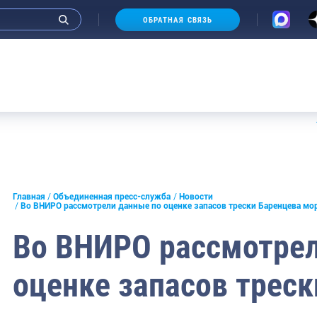
ОБРАТНАЯ СВЯЗЬ
Аукцион
и интервью руководства
Главная
Объединенная пресс-служба
Новости
Во ВНИРО рассмотрели данные по оценке запасов трески Баренцева мо
СМИ
Во ВНИРО рассмотрел
конференции
оценке запасов треск
ическая литература
России