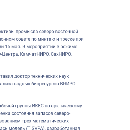
пективы промысла северо-восточной
онном совете по минтаю и треске при
и 15 мая. В мероприятии в режиме
О-Центра, КамчатНИРО, СахНИРО,
тавил доктор технических наук
нализа водных биоресурсов ВНИРО
абочей группы ИКЕС по арктическому
ценка состояния запасов северо-
ьзованием трех математических
лась модель (TISVPA), разработанная