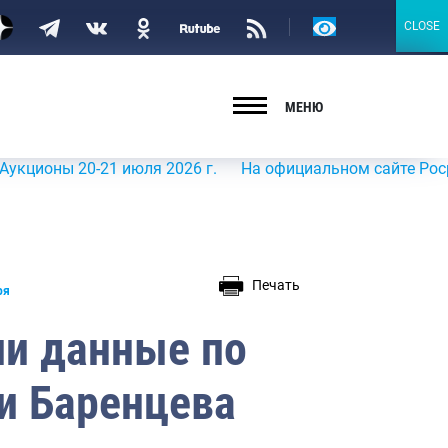
Версия
CLOSE
CLOSE
для
слабовидящих
МЕНЮ
ы 20-21 июля 2026 г.
На официальном сайте Росрыболовс
Печать
ря
и данные по
и Баренцева