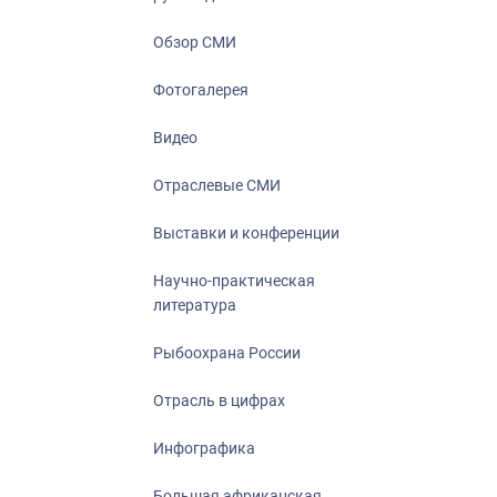
Отрасль в ци
Инфографика
Обзор СМИ
Большая афр
Фотогалерея
Укрепление д
ценностей
Видео
События в Ро
Отраслевые СМИ
Выставки и конференции
Научно-практическая
литература
Рыбоохрана России
Отрасль в цифрах
Инфографика
Большая африканская