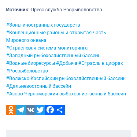
Источник
: Пресс-служба Росрыболовства
Метки:
#Зоны иностранных государств
#Конвенционные районы и открытая часть
Мирового океана
#Отраслевая система мониторинга
#Западный рыбохозяйственный бассейн
#Водные биоресурсы
#Добыча
#Отрасль в цифрах
#Росрыболовство
#Волжско-Каспийский рыбохозяйственный бассейн
#Дальневосточный бассейн
#Азово-Черноморский рыбохозяйственный бассейн
Odnoklassniki
Telegram
VK
Twitter
Facebook
Отправить