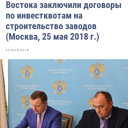
Востока заключили договоры
Отраслевые СМИ
по инвестквотам на
Выставки и конференции
строительство заводов
Научно-практическая литература
(Москва, 25 мая 2018 г.)
Рыбоохрана России
Отрасль в цифрах
25 МАЯ 2018
Инфографика
Большая африканская экспедиция
Укрепление духовно-нравственных ценностей
События в России и мире