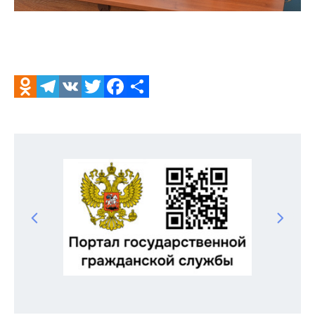
Odnoklassniki
Telegram
VK
Twitter
Facebook
Отправить