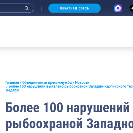
ОБРАТНАЯ СВЯЗЬ
и интервью руководства
Главная
Объединенная пресс-служба
Новости
Более 100 нарушений выявлено рыбоохраной Западно-Каспийского те
неделю
СМИ
Более 100 нарушений
конференции
ическая литература
рыбоохраной Западно
России