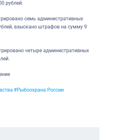
0 рублей.
трировано семь административных
блей, взыскано штрафов на сумму 9
стрировано четыре административных
лей.
ение
вства
#Рыбоохрана России