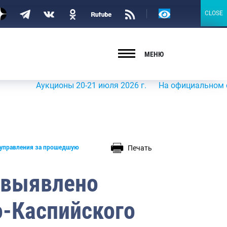
Версия
CLOSE
CLOSE
для
слабовидящих
МЕНЮ
Аукционы 20-21 июля 2026 г.
На официальном сайте Ро
Печать
руправления за прошедшую
 выявлено
-Каспийского