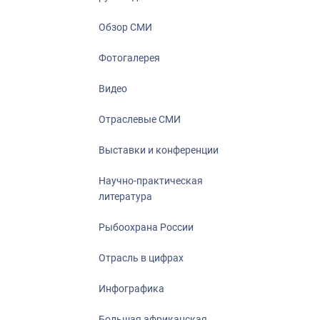
Отрасль в ци
Инфографика
Обзор СМИ
Большая афр
Фотогалерея
Укрепление д
ценностей
Видео
События в Ро
Отраслевые СМИ
Выставки и конференции
Научно-практическая
литература
Рыбоохрана России
Отрасль в цифрах
Инфографика
Большая африканская