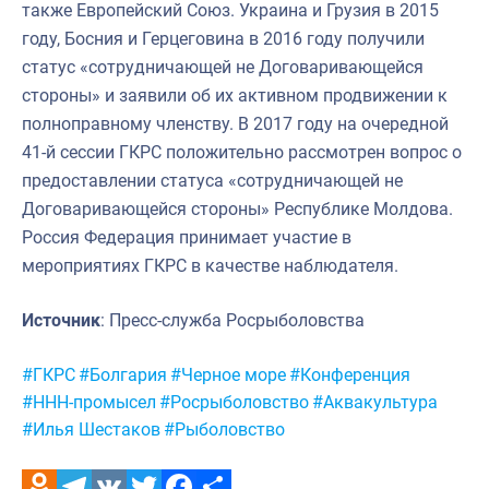
также Европейский Союз. Украина и Грузия в 2015
году, Босния и Герцеговина в 2016 году получили
статус «сотрудничающей не Договаривающейся
стороны» и заявили об их активном продвижении к
полноправному членству. В 2017 году на очередной
41-й сессии ГКРС положительно рассмотрен вопрос о
предоставлении статуса «сотрудничающей не
Договаривающейся стороны» Республике Молдова.
Россия Федерация принимает участие в
мероприятиях ГКРС в качестве наблюдателя.
Источник
: Пресс-служба Росрыболовства
Метки:
#ГКРС
#Болгария
#Черное море
#Конференция
#ННН-промысел
#Росрыболовство
#Аквакультура
#Илья Шестаков
#Рыболовство