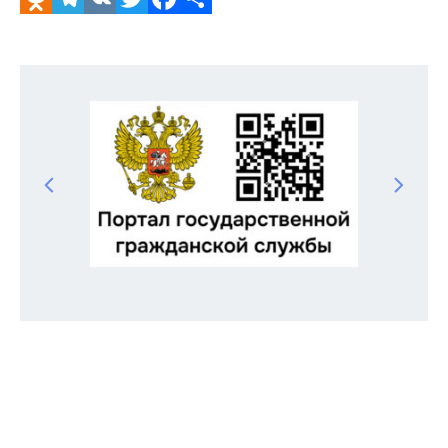
Odnoklassniki
Telegram
VK
Twitter
Facebook
Отправить