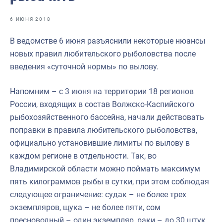
Отраслевые СМИ
6 ИЮНЯ 2018
Выставки и конференции
В ведомстве 6 июня разъяснили некоторые нюансы
Научно-практическая литература
новых правил любительского рыболовства после
Рыбоохрана России
введения «суточной нормы» по вылову.
Отрасль в цифрах
Напомним – с 3 июня на территории 18 регионов
Инфографика
России, входящих в состав Волжско-Каспийского
рыбохозяйственного бассейна, начали действовать
Большая африканская экспедиция
поправки в правила любительского рыболовства,
Укрепление духовно-нравственных ценностей
официально установившие лимиты по вылову в
каждом регионе в отдельности. Так, во
События в России и мире
Владимирской области можно поймать максимум
пять килограммов рыбы в сутки, при этом соблюдая
следующее ограничение: судак – не более трех
экземпляров, щука – не более пяти, сом
пресноводный – один экземпляр, раки – до 30 штук,