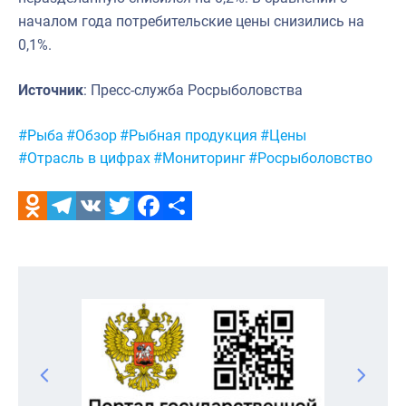
началом года потребительские цены снизились на
0,1%.
Источник
: Пресс-служба Росрыболовства
Метки:
#Рыба
#Обзор
#Рыбная продукция
#Цены
#Отрасль в цифрах
#Мониторинг
#Росрыболовство
Odnoklassniki
Telegram
VK
Twitter
Facebook
Отправить