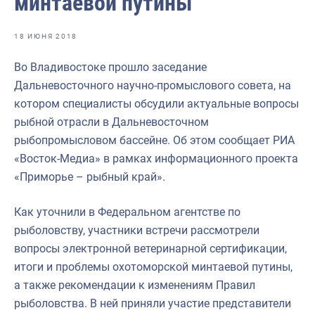
минтаевой путины
Отраслевые СМИ
Выставки и конференции
18 ИЮНЯ 2018
Научно-практическая литература
Во Владивостоке прошло заседание
Дальневосточного научно-промыслового совета, на
Рыбоохрана России
котором специалисты обсудили актуальные вопросы
Отрасль в цифрах
рыбной отрасли в Дальневосточном
рыбопромысловом бассейне. Об этом сообщает РИА
Инфографика
«Восток-Медиа» в рамках информационного проекта
Большая африканская экспедиция
«Приморье – рыбный край».
Укрепление духовно-нравственных ценностей
Как уточнили в Федеральном агентстве по
События в России и мире
рыболовству, участники встречи рассмотрели
вопросы электронной ветеринарной сертификации,
итоги и проблемы охотоморской минтаевой путины,
а также рекомендации к изменениям Правил
рыболовства. В ней приняли участие представители