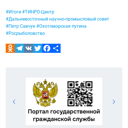
Метки:
#Итоги
#ТИНРО-Центр
#Дальневосточный научно-промысловый совет
#Петр Савчук
#Охотоморская путина
#Росрыболовство
Odnoklassniki
Telegram
VK
Twitter
Facebook
Отправить