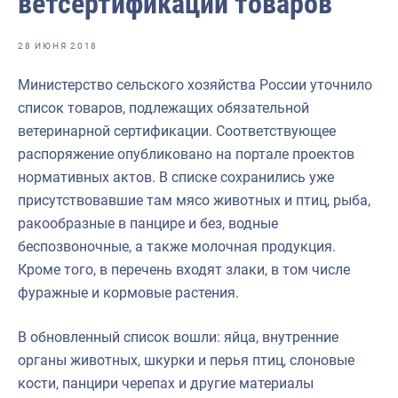
ветсертификации товаров
Отраслевые СМИ
Выставки и конференции
28 ИЮНЯ 2018
Научно-практическая литература
Министерство сельского хозяйства России уточнило
список товаров, подлежащих обязательной
Рыбоохрана России
ветеринарной сертификации. Соответствующее
Отрасль в цифрах
распоряжение опубликовано на портале проектов
нормативных актов. В списке сохранились уже
Инфографика
присутствовавшие там мясо животных и птиц, рыба,
Большая африканская экспедиция
ракообразные в панцире и без, водные
беспозвоночные, а также молочная продукция.
Укрепление духовно-нравственных ценностей
Кроме того, в перечень входят злаки, в том числе
События в России и мире
фуражные и кормовые растения.
В обновленный список вошли: яйца, внутренние
органы животных, шкурки и перья птиц, слоновые
кости, панцири черепах и другие материалы