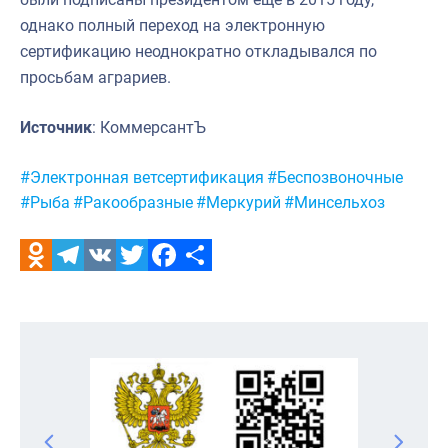
однако полный переход на электронную
сертификацию неоднократно откладывался по
просьбам аграриев.
Источник
: КоммерсантЪ
Метки:
#Электронная ветсертификация
#Беспозвоночные
#Рыба
#Ракообразные
#Меркурий
#Минсельхоз
Odnoklassniki
Telegram
VK
Twitter
Facebook
Отправить