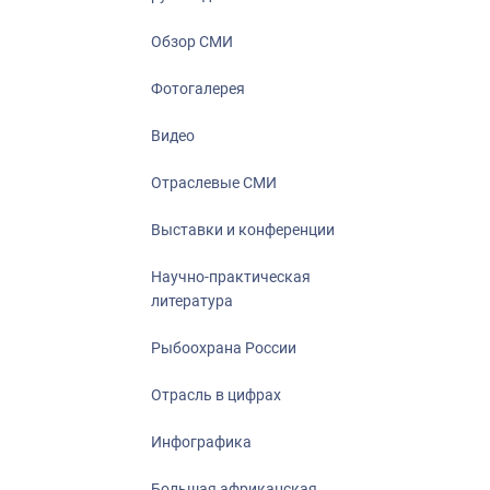
Отрасль в ци
Инфографика
Обзор СМИ
Большая афр
Фотогалерея
Укрепление д
ценностей
Видео
События в Ро
Отраслевые СМИ
Выставки и конференции
Научно-практическая
литература
Рыбоохрана России
Отрасль в цифрах
Инфографика
Большая африканская