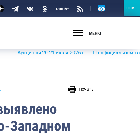
Версия
CLOSE
CLOSE
для
слабовидящих
МЕНЮ
Аукционы 20-21 июля 2026 г.
На официальном сайте Роср
Печать
е
 выявлено
ро-Западном