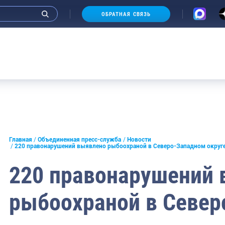
ОБРАТНАЯ СВЯЗЬ
и интервью руководства
Главная
Объединенная пресс-служба
Новости
220 правонарушений выявлено рыбоохраной в Северо-Западном округ
СМИ
220 правонарушений
конференции
рыбоохраной в Севе
ическая литература
России