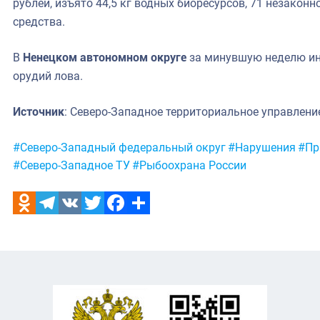
рублей, изъято 44,5 кг водных биоресурсов, 71 незаконн
средства.
В
Ненецком автономном округе
за минувшую неделю ин
орудий лова.
Источник
: Северо-Западное территориальное управлени
Метки:
#Северо-Западный федеральный округ
#Нарушения
#Пр
#Северо-Западное ТУ
#Рыбоохрана России
Odnoklassniki
Telegram
VK
Twitter
Facebook
Отправить