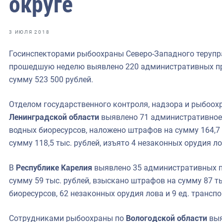
округе
фрах
иканская экспедиция
3 ИЮЛЯ 2018
уховно-нравственных
Госинспекторами рыбоохраны Северо-Западного терупр
прошедшую неделю выявлено 220 административных п
ссии и мире
сумму 523 500 рублей.
Отделом государственного контроля, надзора и рыбоох
Ленинградской области
выявлено 71 административное
водных биоресурсов, наложено штрафов на сумму 164,7 
сумму 118,5 тыс. рублей, изъято 4 незаконных орудия ло
В
Республике Карелия
выявлено 35 административных 
сумму 59 тыс. рублей, взыскано штрафов на сумму 87 ты
биоресурсов, 62 незаконных орудия лова и 9 ед. трансп
Сотрудниками рыбоохраны по
Вологодской области
выя