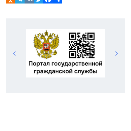
Odnoklassniki
Telegram
VK
Twitter
Facebook
Отправить