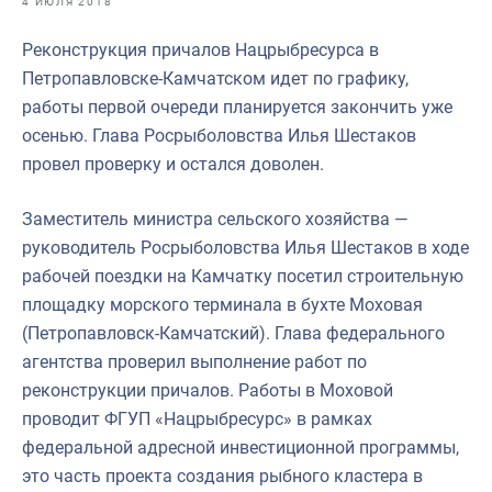
4 ИЮЛЯ 2018
Отраслевые СМИ
Реконструкция причалов Нацрыбресурса в
Выставки и конференции
Петропавловске-Камчатском идет по графику,
Научно-практическая литература
работы первой очереди планируется закончить уже
осенью. Глава Росрыболовства Илья Шестаков
Рыбоохрана России
провел проверку и остался доволен.
Отрасль в цифрах
Заместитель министра сельского хозяйства —
Инфографика
руководитель Росрыболовства Илья Шестаков в ходе
Большая африканская экспедиция
рабочей поездки на Камчатку посетил строительную
площадку морского терминала в бухте Моховая
Укрепление духовно-нравственных ценностей
(Петропавловск-Камчатский). Глава федерального
События в России и мире
агентства проверил выполнение работ по
реконструкции причалов. Работы в Моховой
проводит ФГУП «Нацрыбресурс» в рамках
федеральной адресной инвестиционной программы,
это часть проекта создания рыбного кластера в