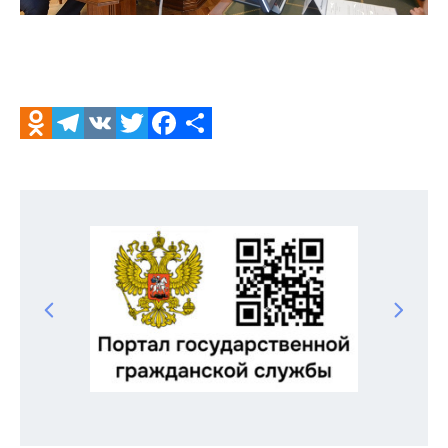
Odnoklassniki
Telegram
VK
Twitter
Facebook
Отправить