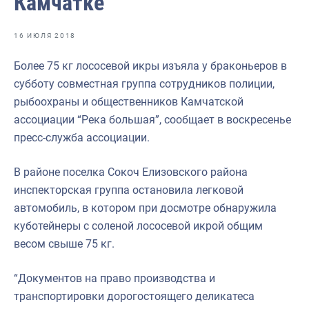
Камчатке
Отраслевые СМИ
Выставки и конференции
16 ИЮЛЯ 2018
Научно-практическая литература
Более 75 кг лососевой икры изъяла у браконьеров в
субботу совместная группа сотрудников полиции,
Рыбоохрана России
рыбоохраны и общественников Камчатской
Отрасль в цифрах
ассоциации “Река большая”, сообщает в воскресенье
пресс-служба ассоциации.
Инфографика
Большая африканская экспедиция
В районе поселка Сокоч Елизовского района
инспекторская группа остановила легковой
Укрепление духовно-нравственных ценностей
автомобиль, в котором при досмотре обнаружила
События в России и мире
куботейнеры с соленой лососевой икрой общим
весом свыше 75 кг.
“Документов на право производства и
транспортировки дорогостоящего деликатеса