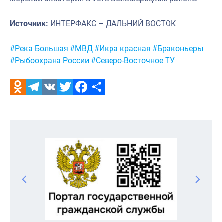
Источник:
ИНТЕРФАКС – ДАЛЬНИЙ ВОСТОК
Метки:
#Река Большая
#МВД
#Икра красная
#Браконьеры
#Рыбоохрана России
#Северо-Восточное ТУ
Odnoklassniki
Telegram
VK
Twitter
Facebook
Отправить