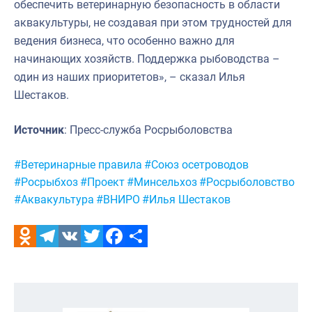
обеспечить ветеринарную безопасность в области
аквакультуры, не создавая при этом трудностей для
ведения бизнеса, что особенно важно для
начинающих хозяйств. Поддержка рыбоводства –
один из наших приоритетов», – сказал Илья
Шестаков.
Источник
: Пресс-служба Росрыболовства
Метки:
#Ветеринарные правила
#Союз осетроводов
#Росрыбхоз
#Проект
#Минсельхоз
#Росрыболовство
#Аквакультура
#ВНИРО
#Илья Шестаков
Odnoklassniki
Telegram
VK
Twitter
Facebook
Отправить