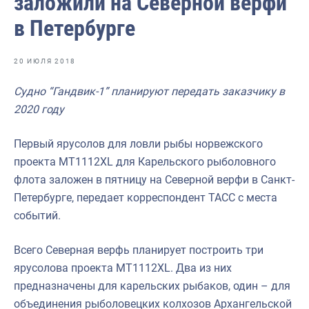
заложили на Северной верфи
Отраслевые СМИ
в Петербурге
Выставки и конференции
Научно-практическая литература
20 ИЮЛЯ 2018
Рыбоохрана России
Судно “Гандвик-1” планируют передать заказчику в
2020 году
Отрасль в цифрах
Инфографика
Первый ярусолов для ловли рыбы норвежского
проекта МТ1112XL для Карельского рыболовного
Большая африканская экспедиция
флота заложен в пятницу на Северной верфи в Санкт-
Укрепление духовно-нравственных ценностей
Петербурге, передает корреспондент ТАСС с места
событий.
События в России и мире
Всего Северная верфь планирует построить три
ярусолова проекта МТ1112XL. Два из них
предназначены для карельских рыбаков, один – для
объединения рыболовецких колхозов Архангельской