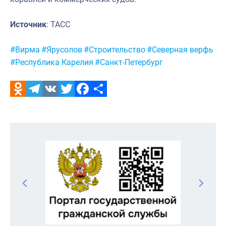
Источник
: ТАСС
Метки:
#Вирма
#Ярусолов
#Строительство
#Северная верфь
#Республика Карелия
#Санкт-Петербург
Odnoklassniki
Telegram
VK
Twitter
Facebook
Отправить