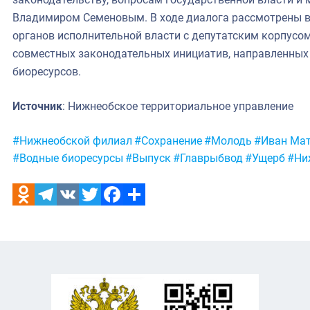
Владимиром Семеновым. В ходе диалога рассмотрены 
органов исполнительной власти с депутатским корпусом
совместных законодательных инициатив, направленных 
биоресурсов.
Источник
: Нижнеобское территориальное управление
Метки:
#Нижнеобской филиал
#Сохранение
#Молодь
#Иван Ма
#Водные биоресурсы
#Выпуск
#Главрыбвод
#Ущерб
#Ни
Odnoklassniki
Telegram
VK
Twitter
Facebook
Отправить