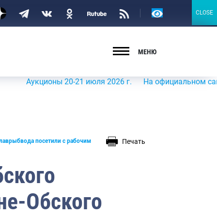
Версия
CLOSE
CLOSE
для
слабовидящих
МЕНЮ
Аукционы 20-21 июля 2026 г.
На официальном сайте Роср
Печать
лаврыбвода посетили с рабочим
бского
не-Обского