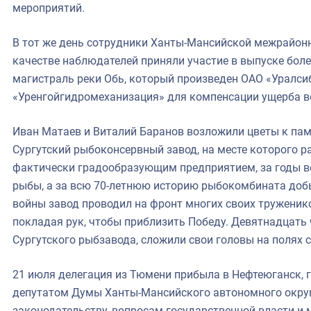
мероприятий.
В тот же день сотрудники Ханты-Мансийской межрайон
качестве наблюдателей приняли участие в выпуске боле
магистраль реки Обь, который произведен ОАО «Уралси
«Уренгойгидромеханизация» для компенсации ущерба 
Иван Матаев и Виталий Баранов возложили цветы к пам
Сургутский рыбоконсервный завод, на месте которого р
фактически градообразующим предприятием, за годы в
рыбы, а за всю 70-летнюю историю рыбокомбината добы
войны завод проводил на фронт многих своих тружеников,
покладая рук, чтобы приблизить Победу. Девятнадцать 
Сургутского рыбзавода, сложили свои головы на полях 
21 июля делегация из Тюмени прибыла в Нефтеюганск, г
депутатом Думы Ханты-Мансийского автономного округ
законодательству, вопросам государственной власти и