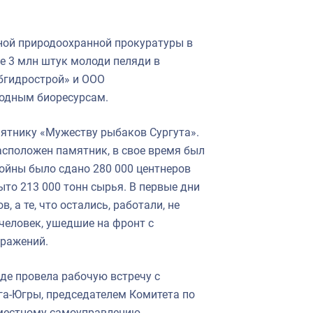
ной природоохранной прокуратуры в
е 3 млн штук молоди пеляди в
бгидрострой» и ООО
водным биоресурсам.
ятнику «Мужеству рыбаков Сургута».
асположен памятник, в свое время был
ойны было сдано 280 000 центнеров
то 213 000 тонн сырья. В первые дни
 а те, что остались, работали, не
человек, ушедшие на фронт с
сражений.
де провела рабочую встречу с
а-Югры, председателем Комитета по
 местному самоуправлению