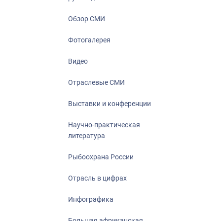
Отрасль в ци
Инфографика
Обзор СМИ
Большая афр
Фотогалерея
Укрепление д
ценностей
Видео
События в Ро
Отраслевые СМИ
Выставки и конференции
Научно-практическая
литература
Рыбоохрана России
Отрасль в цифрах
Инфографика
Большая африканская