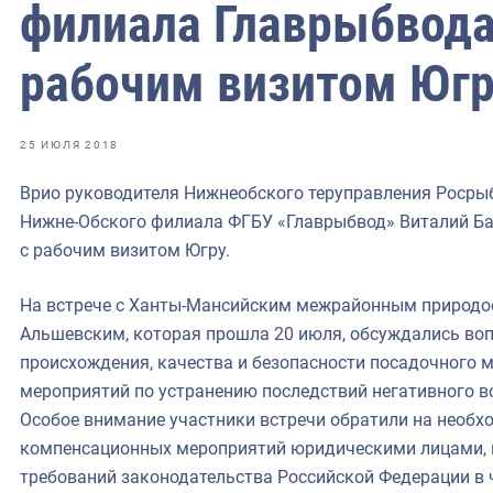
фрах
филиала Главрыбвода
рабочим визитом Юг
иканская экспедиция
уховно-нравственных
25 ИЮЛЯ 2018
ссии и мире
Врио руководителя Нижнеобского теруправления Росры
Нижне-Обского филиала ФГБУ «Главрыбвод» Виталий Ба
с рабочим визитом Югру.
На встрече с Ханты-Мансийским межрайонным природ
Альшевским, которая прошла 20 июля, обсуждались во
происхождения, качества и безопасности посадочного 
мероприятий по устранению последствий негативного во
Особое внимание участники встречи обратили на необ
компенсационных мероприятий юридическими лицами,
требований законодательства Российской Федерации в