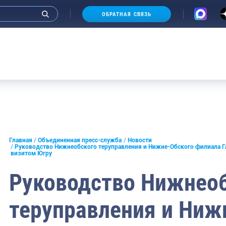
ОБРАТНАЯ СВЯЗЬ
и интервью руководства
Главная
Объединенная пресс-служба
Новости
Руководство Нижнеобского теруправления и Нижне-Обского филиала Г
визитом Югру
СМИ
Руководство Нижнео
конференции
ическая литература
теруправления и Ниж
России