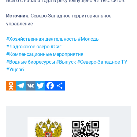
Всего с начала года в реку выпущено 92 тыс. сигов.
Источник
: Северо-Западное территориальное
управление
Метки:
#Хозяйственная деятельность
#Молодь
#Ладожское озеро
#Сиг
#Компенсационные мероприятия
#Водные биоресурсы
#Выпуск
#Северо-Западное ТУ
#Ущерб
Odnoklassniki
Telegram
VK
Twitter
Facebook
Отправить