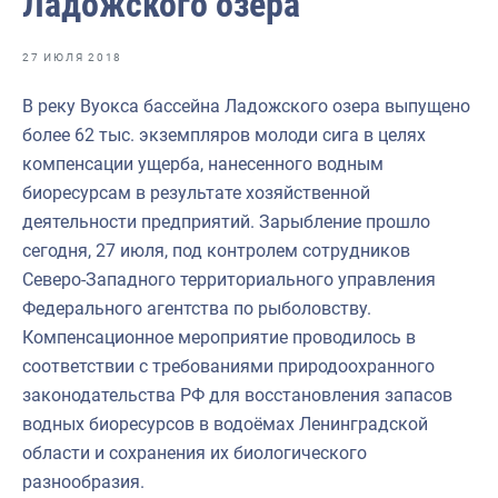
Ладожского озера
Отраслевые СМИ
Выставки и конференции
27 ИЮЛЯ 2018
Научно-практическая литература
В реку Вуокса бассейна Ладожского озера выпущено
более 62 тыс. экземпляров молоди сига в целях
Рыбоохрана России
компенсации ущерба, нанесенного водным
Отрасль в цифрах
биоресурсам в результате хозяйственной
деятельности предприятий. Зарыбление прошло
Инфографика
сегодня, 27 июля, под контролем сотрудников
Большая африканская экспедиция
Северо-Западного территориального управления
Федерального агентства по рыболовству.
Укрепление духовно-нравственных ценностей
Компенсационное мероприятие проводилось в
События в России и мире
соответствии с требованиями природоохранного
законодательства РФ для восстановления запасов
водных биоресурсов в водоёмах Ленинградской
области и сохранения их биологического
разнообразия.