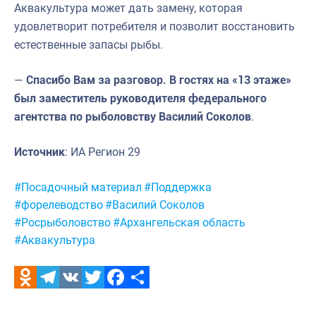
Аквакультура может дать замену, которая
удовлетворит потребителя и позволит восстановить
естественные запасы рыбы.
—
Спасибо Вам за разговор. В гостях на «13 этаже»
был заместитель руководителя федерального
агентства по рыболовству Василий Соколов
.
Источник
: ИА Регион 29
Метки:
#Посадочный материал
#Поддержка
#форелеводство
#Василий Соколов
#Росрыболовство
#Архангельская область
#Аквакультура
Odnoklassniki
Telegram
VK
Twitter
Facebook
Отправить