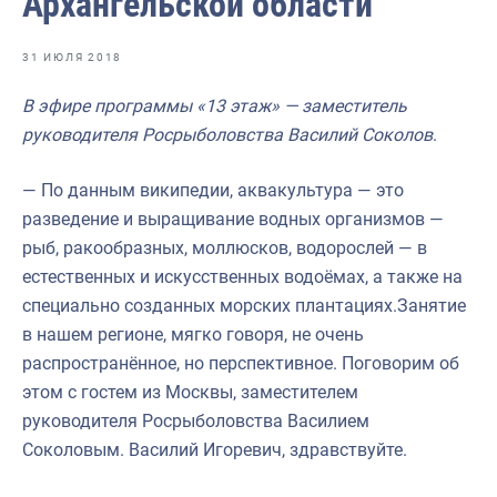
Архангельской области
Отраслевые СМИ
Выставки и конференции
31 ИЮЛЯ 2018
Научно-практическая литература
В эфире программы «13 этаж» — заместитель
руководителя Росрыболовства Василий Соколов
.
Рыбоохрана России
Отрасль в цифрах
— По данным википедии, аквакультура — это
разведение и выращивание водных организмов —
Инфографика
рыб, ракообразных, моллюсков, водорослей — в
Большая африканская экспедиция
естественных и искусственных водоёмах, а также на
специально созданных морских плантациях.Занятие
Укрепление духовно-нравственных ценностей
в нашем регионе, мягко говоря, не очень
События в России и мире
распространённое, но перспективное. Поговорим об
этом с гостем из Москвы, заместителем
руководителя Росрыболовства Василием
Соколовым. Василий Игоревич, здравствуйте.