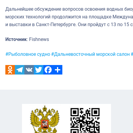
Дальнейшее обсуждение вопросов освоения водных био
морских технологий продолжится на площадке Между
и выставки в Санкт-Петербурге. Они пройдут с 13 по 15 
Источник
: Fishnews
Метки:
#Рыболовное судно
#Дальневосточный морской салон
Odnoklassniki
Telegram
VK
Twitter
Facebook
Отправить