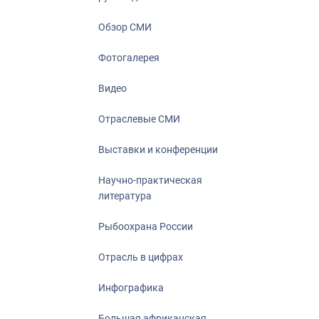
Отрасль в ци
Инфографика
Обзор СМИ
Большая афр
Фотогалерея
Укрепление д
ценностей
Видео
События в Ро
Отраслевые СМИ
Выставки и конференции
Научно-практическая
литература
Рыбоохрана России
Отрасль в цифрах
Инфографика
Большая африканская