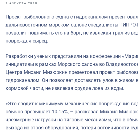
фрах
1 АВГУСТА 2018
Проект рыболовного судна с гидроканалом презентова
иканская экспедиция
дальневосточном морском салоне специалисты ТИНРО-Ц
уховно-нравственных
позволит поднимать его на борт, не извлекая трал из во
повреждая сырец.
ссии и мире
Разработки ученых представили на конференции «Мари
инициативы в рамках Морского салона во Владивосток
Центра Михаил Мизюркин презентовал проект рыболовн
гидроканалом. Он позволяет доставлять улов в живом 
кормовой части, не извлекая орудие лова из воды.
«Это сводит к минимуму механические повреждения вод
обычно превышает 10-15%, – рассказал Михаил Мизюрки
чрезмерные нагрузки на тяговые механизмы, что в обы
выхода из строя оборудования, потери остойчивости су