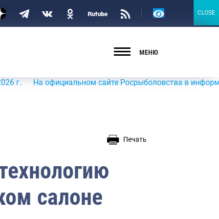
Версия
CLOSE
CLOSE
для
слабовидящих
МЕНЮ
На официальном сайте Росрыболовства в информационно-т
Печать
технологию
ком салоне