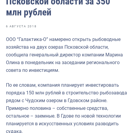
Псковской области за 350
Отраслевые СМИ
млн рублей
Выставки и конференции
Научно-практическая литература
6 АВГУСТА 2018
Рыбоохрана России
ООО “Галактика-О” намерено открыть рыбоводные
хозяйства на двух озерах Псковской области,
Отрасль в цифрах
сообщила генеральный директор компании Марина
Инфографика
Олина в понедельник на заседании регионального
совета по инвестициям.
Большая африканская экспедиция
Укрепление духовно-нравственных ценностей
По ее словам, компания планирует инвестировать
порядка 150 млн рублей в строительство рыбозавода
События в России и мире
рядом с Чудским озером в Гдовском районе.
Примерно половина – собственные средства,
остальное – заемные. В Гдове по новой технологии
планируется в искусственных условиях разводить
судака.