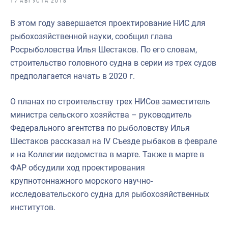
17 АВГУСТА 2018
Отраслевые СМИ
В этом году завершается проектирование НИС для
Выставки и конференции
рыбохозяйственной науки, сообщил глава
Научно-практическая литература
Росрыболовства Илья Шестаков. По его словам,
строительство головного судна в серии из трех судов
Рыбоохрана России
предполагается начать в 2020 г.
Отрасль в цифрах
О планах по строительству трех НИСов заместитель
Инфографика
министра сельского хозяйства – руководитель
Большая африканская экспедиция
Федерального агентства по рыболовству Илья
Шестаков рассказал на IV Съезде рыбаков в феврале
Укрепление духовно-нравственных ценностей
и на Коллегии ведомства в марте. Также в марте в
События в России и мире
ФАР обсудили ход проектирования
крупнотоннажного морского научно-
исследовательского судна для рыбохозяйственных
институтов.