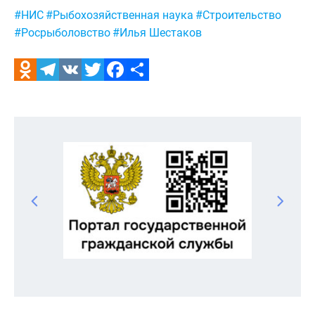
Метки:
#НИС
#Рыбохозяйственная наука
#Строительство
#Росрыболовство
#Илья Шестаков
Odnoklassniki
Telegram
VK
Twitter
Facebook
Отправить