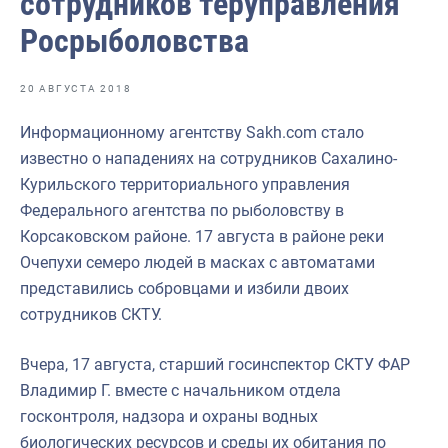
сотрудников теруправления
Отраслевые СМИ
Росрыболовства
Выставки и конференции
Научно-практическая литература
20 АВГУСТА 2018
Рыбоохрана России
Информационному агентству Sakh.com стало
известно о нападениях на сотрудников Сахалино-
Отрасль в цифрах
Курильского территориального управления
Инфографика
Федерального агентства по рыболовству в
Корсаковском районе. 17 августа в районе реки
Большая африканская экспедиция
Очепухи семеро людей в масках с автоматами
Укрепление духовно-нравственных ценностей
представились собровцами и избили двоих
сотрудников СКТУ.
События в России и мире
Вчера, 17 августа, старший госинспектор СКТУ ФАР
Владимир Г. вместе с начальником отдела
госконтроля, надзора и охраны водных
биологических ресурсов и среды их обитания по