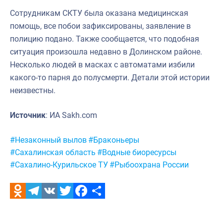
Сотрудникам СКТУ была оказана медицинская
помощь, все побои зафиксированы, заявление в
полицию подано. Также сообщается, что подобная
ситуация произошла недавно в Долинском районе.
Несколько людей в масках с автоматами избили
какого-то парня до полусмерти. Детали этой истории
неизвестны.
Источник
: ИА Sakh.com
Метки:
#Незаконный вылов
#Браконьеры
#Сахалинская область
#Водные биоресурсы
#Сахалино-Курильское ТУ
#Рыбоохрана России
Odnoklassniki
Telegram
VK
Twitter
Facebook
Отправить