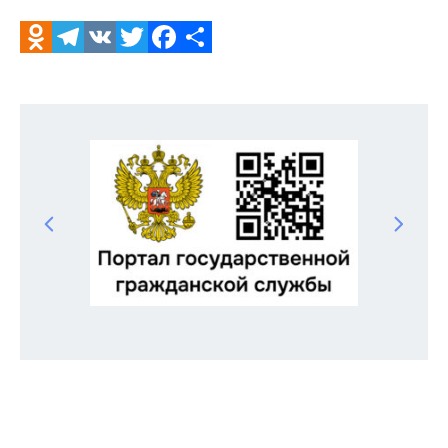
Odnoklassniki
Telegram
VK
Twitter
Facebook
Отправить