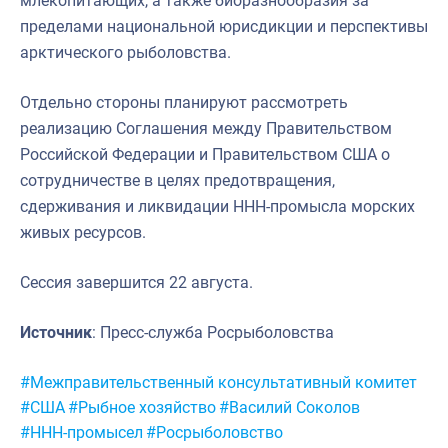
млекопитающих, а также биоразнообразия за
пределами национальной юрисдикции и перспективы
арктического рыболовства.
Отдельно стороны планируют рассмотреть
реализацию Соглашения между Правительством
Российской Федерации и Правительством США о
сотрудничестве в целях предотвращения,
сдерживания и ликвидации ННН-промысла морских
живых ресурсов.
Сессия завершится 22 августа.
Источник
: Пресс-служба Росрыболовства
Метки:
#Межправительственный консультативный комитет
#США
#Рыбное хозяйство
#Василий Соколов
#ННН-промысел
#Росрыболовство