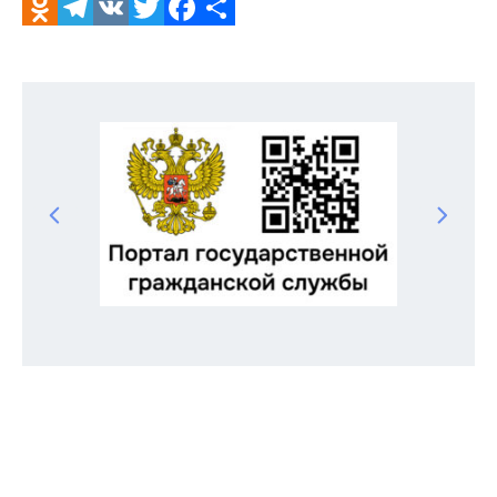
Odnoklassniki
Telegram
VK
Twitter
Facebook
Отправить