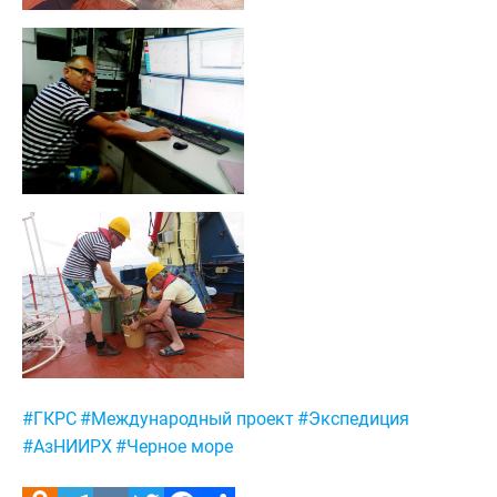
Метки:
#ГКРС
#Международный проект
#Экспедиция
#АзНИИРХ
#Черное море