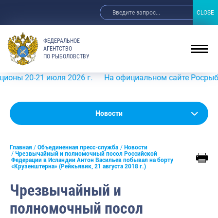
CLOSE
CLOSE
ФЕДЕРАЛЬНОЕ
АГЕНТСТВО
ПО РЫБОЛОВСТВУ
-21 июля 2026 г.
На официальном сайте Росрыболовства
Новости
Новости
Анонсы
Главная
Объединенная пресс-служба
Новости
Выступления и интервью руководства
Чрезвычайный и полномочный посол Российской
Федерации в Исландии Антон Васильев побывал на борту
«Крузенштерна» (Рейкьявик, 21 августа 2018 г.)
Обзор СМИ
Чрезвычайный и
Фотогалерея
полномочный посол
Видео