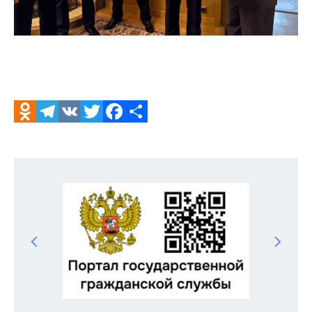
Odnoklassniki
Telegram
VK
Twitter
Facebook
Отправить