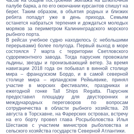
часов на общем построении экипажа на шлюпочной
палубе барка, а по его окончании курсантов спишут на
берег. Таким образом, в объятия родных и близких
ребята попадут уже в день прихода. Семьям
останется набраться терпения и дождаться молодых
моряков за периметром Калининградского морского
рыбного порта.
В рейсах учебное судно находилось (с небольшими
перерывами) более полугода. Первый выход в море
состоялся 7 марта с территории Светловского
судоремонтного завода. Тогда парусник провожали
льдины, звезды и пронизывающий ветер. За время
навигации 2018 года он побывал в винной столице
мира – французском Бордо, и в самой северной
столице мира – ирландском Рейкьявике, принял
участие в морских фестивалях, праздниках и
ежегодной гонке Tall Ships Regatta. Парусник
предоставил площадку для двусторонних и
международных переговоров по вопросам
сотрудничества в области рыбного хозяйства. 28
августа в Торсхавне, на Фарерских островах, встречу
на его борту провел глава Росрыболовства Илья
Шестаков с участием министров рыболовства и
сельского хозяйства государств Северной Атлантики.