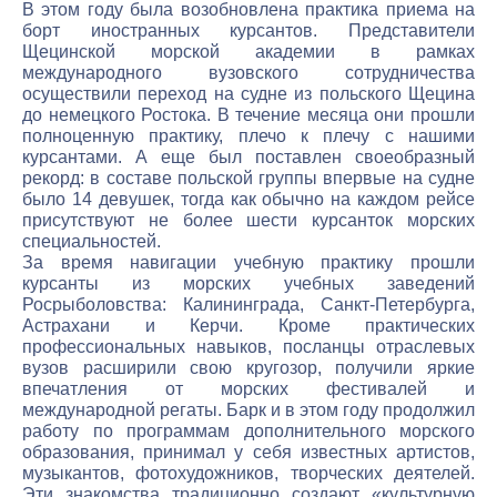
В этом году была возобновлена практика приема на
борт иностранных курсантов. Представители
Щецинской морской академии в рамках
международного вузовского сотрудничества
осуществили переход на судне из польского Щецина
до немецкого Ростока. В течение месяца они прошли
полноценную практику, плечо к плечу с нашими
курсантами. А еще был поставлен своеобразный
рекорд: в составе польской группы впервые на судне
было 14 девушек, тогда как обычно на каждом рейсе
присутствуют не более шести курсанток морских
специальностей.
За время навигации учебную практику прошли
курсанты из морских учебных заведений
Росрыболовства: Калининграда, Санкт-Петербурга,
Астрахани и Керчи. Кроме практических
профессиональных навыков, посланцы отраслевых
вузов расширили свою кругозор, получили яркие
впечатления от морских фестивалей и
международной регаты. Барк и в этом году продолжил
работу по программам дополнительного морского
образования, принимал у себя известных артистов,
музыкантов, фотохудожников, творческих деятелей.
Эти знакомства традиционно создают «культурную