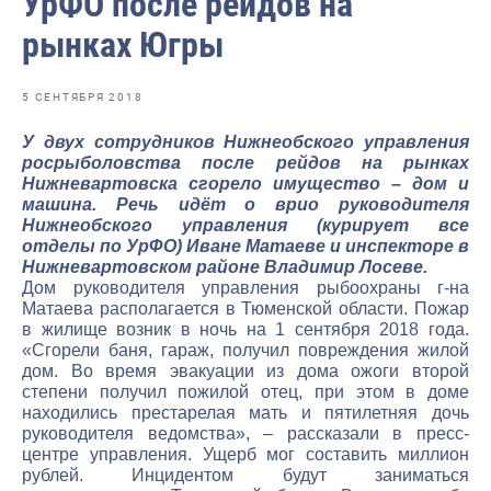
УрФО после рейдов на
Отраслевые СМИ
рынках Югры
Выставки и конференции
Научно-практическая литература
5 СЕНТЯБРЯ 2018
Рыбоохрана России
У двух сотрудников Нижнеобского управления
росрыболовства после рейдов на рынках
Отрасль в цифрах
Нижневартовска сгорело имущество – дом и
машина. Речь идёт о врио руководителя
Инфографика
Нижнеобского управления (курирует все
отделы по УрФО) Иване Матаеве и инспекторе в
Большая африканская экспедиция
Нижневартовском районе Владимир Лосеве.
Дом руководителя управления рыбоохраны г-на
Укрепление духовно-нравственных ценностей
Матаева располагается в Тюменской области. Пожар
в жилище возник в ночь на 1 сентября 2018 года.
События в России и мире
«Сгорели баня, гараж, получил повреждения жилой
дом. Во время эвакуации из дома ожоги второй
степени получил пожилой отец, при этом в доме
находились престарелая мать и пятилетняя дочь
руководителя ведомства», – рассказали в пресс-
центре управления. Ущерб мог составить миллион
рублей. Инцидентом будут заниматься