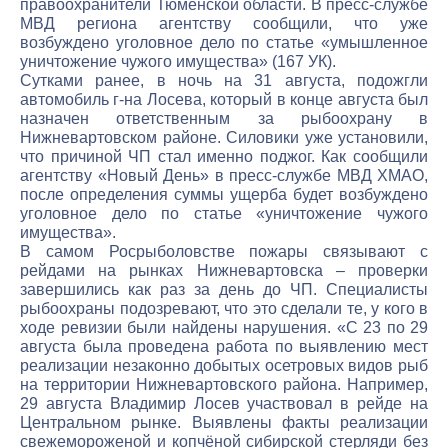
правоохранители Тюменской области. В пресс-службе
МВД региона агентству сообщили, что уже
возбуждено уголовное дело по статье «умышленное
уничтожение чужого имущества» (167 УК).
Сутками ранее, в ночь на 31 августа, подожгли
автомобиль г-на Лосева, который в конце августа был
назначен ответственным за рыбоохрану в
Нижневартовском районе. Силовики уже установили,
что причиной ЧП стал именно поджог. Как сообщили
агентству «Новый День» в пресс-службе МВД ХМАО,
после определения суммы ущерба будет возбуждено
уголовное дело по статье «уничтожение чужого
имущества».
В самом Росрыболовстве пожары связывают с
рейдами на рынках Нижневартовска – проверки
завершились как раз за день до ЧП. Специалисты
рыбоохраны подозревают, что это сделали те, у кого в
ходе ревизии были найдены нарушения. «С 23 по 29
августа была проведена работа по выявлению мест
реализации незаконно добытых осетровых видов рыб
на территории Нижневартовского района. Например,
29 августа Владимир Лосев участвовал в рейде на
Центральном рынке. Выявлены факты реализации
свежемороженой и копчёной сибирской стерляди без