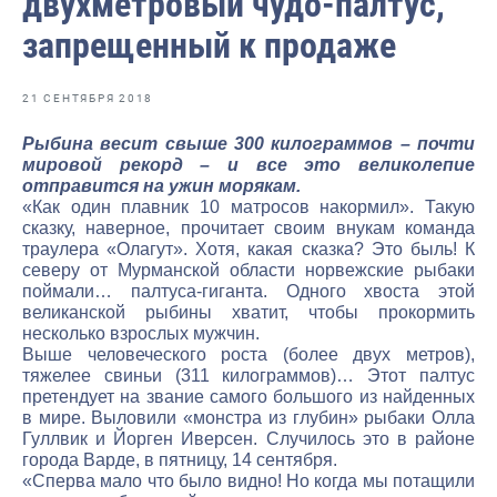
двухметровый чудо-палтус,
Отраслевые СМИ
запрещенный к продаже
Выставки и конференции
Научно-практическая литература
21 СЕНТЯБРЯ 2018
Рыбоохрана России
Рыбина весит свыше 300 килограммов – почти
мировой рекорд – и все это великолепие
Отрасль в цифрах
отправится на ужин морякам.
«Как один плавник 10 матросов накормил». Такую
Инфографика
сказку, наверное, прочитает своим внукам команда
траулера «Олагут». Хотя, какая сказка? Это быль! К
Большая африканская экспедиция
северу от Мурманской области норвежские рыбаки
поймали… палтуса-гиганта. Одного хвоста этой
Укрепление духовно-нравственных ценностей
великанской рыбины хватит, чтобы прокормить
несколько взрослых мужчин.
События в России и мире
Выше человеческого роста (более двух метров),
тяжелее свиньи (311 килограммов)… Этот палтус
претендует на звание самого большого из найденных
в мире. Выловили «монстра из глубин» рыбаки Олла
Гуллвик и Йорген Иверсен. Случилось это в районе
города Варде, в пятницу, 14 сентября.
«Сперва мало что было видно! Но когда мы потащили