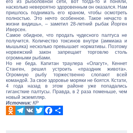
его из рыболовной сети, вот тогда-то и поняли,
насколько невероятно здоровенным он оказался. Нам
пришлось поднимать его краном, чтобы осмотреть
полностью. Это нечто особенное. Такое нечасто в
жизни видишь», – заметил 28-летний рыбак Йорген
Иверсен.
Самое обидное, что продать чудесного палтуса не
получится. Количество токсинов внутри (аммиака и
мышьяка) несколько превышает нормативы. Поэтому
норвежский закон запрещает торговлю столь
огромными рыбами.
Но не беда. Капитан траулера «Олагут», Кеннет
Станген, решил устроить «праздник живота».
Огромную рыбу торжественно слопают всей
командой. За свое здоровье моряки не боятся. Кстати,
4 года назад в этом районе уже попадались
гигансткие палтусы. Правда, в 2 раза поменьше, чем
новый экземпляр.
Источник:
КР
Odnoklassniki
Telegram
VK
Twitter
Facebook
Отправить