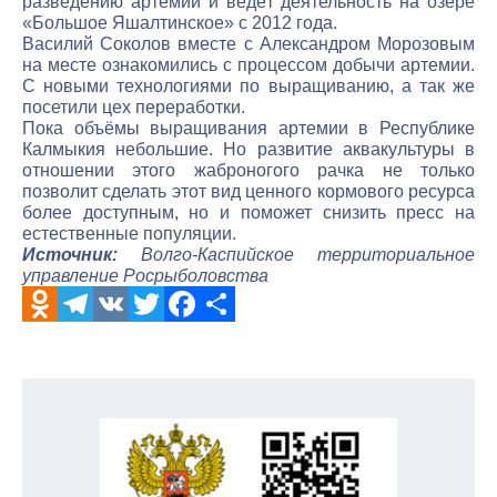
разведению артемии и ведёт деятельность на озере
«Большое Яшалтинское» с 2012 года.
Василий Соколов вместе с Александром Морозовым
на месте ознакомились с процессом добычи артемии.
С новыми технологиями по выращиванию, а так же
посетили цех переработки.
Пока объёмы выращивания артемии в Республике
Калмыкия небольшие. Но развитие аквакультуры в
отношении этого жаброногого рачка не только
позволит сделать этот вид ценного кормового ресурса
более доступным, но и поможет снизить пресс на
естественные популяции.
Источник:
Волго-Каспийское территориальное
управление Росрыболовства
Odnoklassniki
Telegram
VK
Twitter
Facebook
Отправить