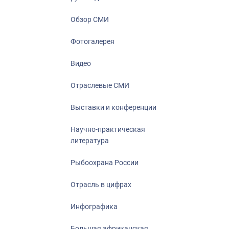
Отрасль в ци
Инфографика
Обзор СМИ
Большая афр
Фотогалерея
Укрепление д
ценностей
Видео
События в Ро
Отраслевые СМИ
Выставки и конференции
Научно-практическая
литература
Рыбоохрана России
Отрасль в цифрах
Инфографика
Большая африканская