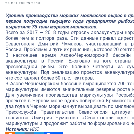
фрах
24 СЕНТЯБРЯ 2018
Уровень производства морских моллюсков вырос в про
иканская экспедиция
первое полугодие текущего года предприятия рыбох
вырастили 76 тонн морских моллюсков.
уховно-нравственных
Всего за 2017 — 2018 годы отрасль аквакультуры нар
более чем в полтора раза. Эти данные привел директ
Севастополя Дмитрий Чумаков, участвовавший в р
ссии и мире
России. Проблемы и пути их решения», которое 20 сентя
В настоящее время Азово-Черноморский бассейн
аквакультуры в России. Ежегодно на юге страны
пресноводной рыбы. Это больше четверти из су
аквакультуры. Под реализацию проектов аквакультур
что составляет более 50 тыс. гектаров.
В Азово-Черноморском бассейне выращивается 700 тон
марикультуры имеются значительные резервы роста 
Для увеличения производства марикультуры Росрыбо
проектов в Черном море вдоль побережья Крымского п
два года в Черном море начнут выращивать по миллион
Пресс-служба Правительства Севастополя цитирует
хозяйства Дмитрия Чумакова: «Севастополь ждет п
марикультуры и продолжит работы по формированию но
Источник:
ИКС