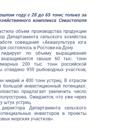
шлом году с 28 до 65 тонн; только за
озяйственного комплекса Севастополя
астила объем производства продукции
ор Департамента сельского хозяйства
аботе совещания «Аквакультура юга
бря состоялось в Ростове-на-Дону.
 лидирует по объему выращивания
 выращивается свыше 60 тыс. тонн
ммарных 200 тыс. тонн российской
ы отведено 959 рыбоводных участков,
н мидий и 400 тонн устриц. В отрасли
и большой инвестиционный потенциал.
ловство предлагает увеличить число
олуострова. Ожидается, что уже через
у штук устриц.
 директора Департамента сельского
отенциальных инвесторов в проекты
вых морских участков».