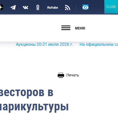
Версия
CLOSE
CLOSE
для
слабовидящих
МЕНЮ
Аукционы 20-21 июля 2026 г.
На официальном сайте Рос
Печать
весторов в
марикультуры