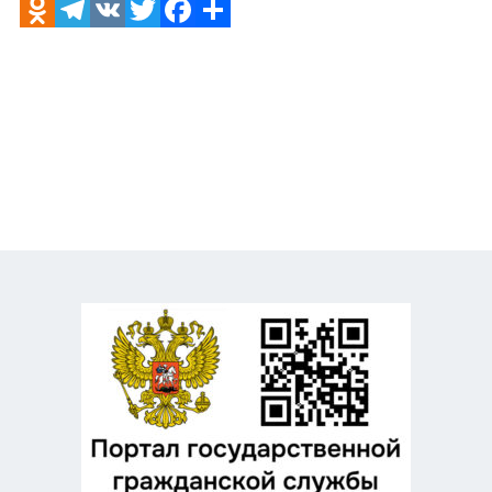
Odnoklassniki
Telegram
VK
Twitter
Facebook
Отправить