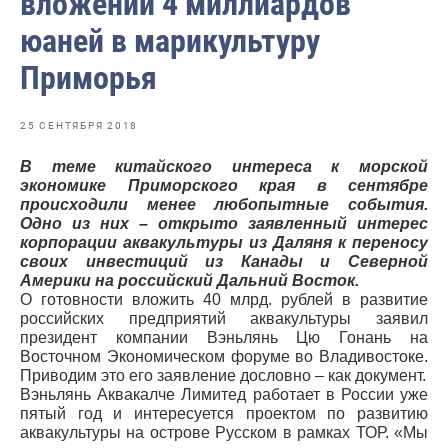
вложении 4 миллиардов
Отраслевые СМИ
юаней в марикультуру
Выставки и конференции
Приморья
Научно-практическая литература
Рыбоохрана России
25 СЕНТЯБРЯ 2018
Отрасль в цифрах
В теме китайского интереса к морской
экономике Приморского края в сентябре
Инфографика
происходили менее любопытные события.
Одно из них – открыто заявленный интерес
Большая африканская экспедиция
корпорации аквакультуры из Даляня к переносу
своих инвестиций из Канады и Северной
Укрепление духовно-нравственных ценностей
Америки на российский Дальний Восток.
О готовности вложить 40 млрд. рублей в развитие
События в России и мире
российских предприятий аквакультуры заявил
президент компании Вэньлянь Цю Гонань на
Восточном Экономическом форуме во Владивостоке.
Приводим это его заявление дословно – как документ.
Вэньлянь Аквакалче Лимитед работает в России уже
пятый год и интересуется проектом по развитию
аквакультуры на острове Русском в рамках ТОР. «Мы