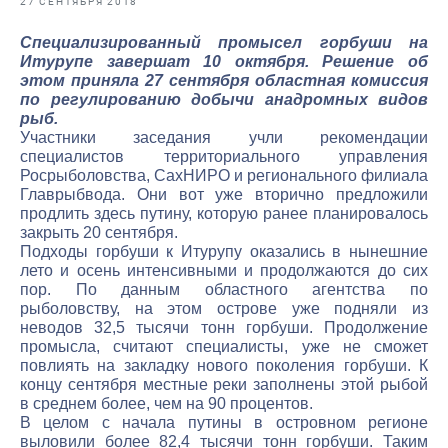
27 СЕНТЯБРЯ 2018
Отраслевые СМИ
Специализированный промысел горбуши на
Выставки и конференции
Итурупе завершат 10 октября. Решение об
этом приняла 27 сентября областная комиссия
Научно-практическая литература
по регулированию добычи анадромных видов
рыб.
Рыбоохрана России
Участники заседания учли рекомендации
специалистов территориального управления
Отрасль в цифрах
Росрыболовства, СахНИРО и регионального филиала
Главрыбвода. Они вот уже вторично предложили
Инфографика
продлить здесь путину, которую ранее планировалось
закрыть 20 сентября.
Большая африканская экспедиция
Подходы горбуши к Итурупу оказались в нынешние
лето и осень интенсивными и продолжаются до сих
Укрепление духовно-нравственных ценностей
пор. По данным областного агентства по
рыболовству, на этом острове уже подняли из
События в России и мире
неводов 32,5 тысячи тонн горбуши. Продолжение
промысла, считают специалисты, уже не сможет
повлиять на закладку нового поколения горбуши. К
концу сентября местные реки заполнены этой рыбой
в среднем более, чем на 90 процентов.
В целом с начала путины в островном регионе
выловили более 82,4 тысячи тонн горбуши. Таким