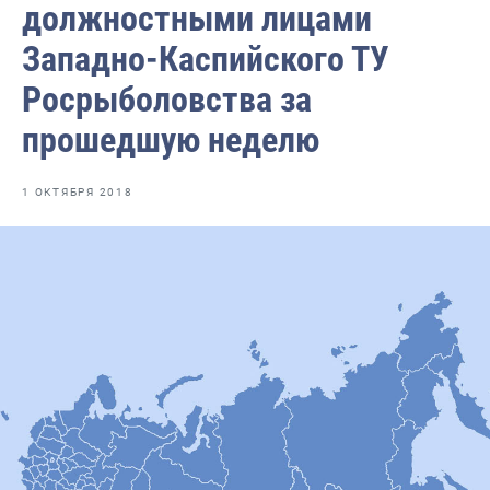
должностными лицами
Отраслевые СМИ
Западно-Каспийского ТУ
Выставки и конференции
Росрыболовства за
Научно-практическая литература
прошедшую неделю
Рыбоохрана России
Отрасль в цифрах
1 ОКТЯБРЯ 2018
Инфографика
Большая африканская экспедиция
Укрепление духовно-нравственных ценностей
События в России и мире