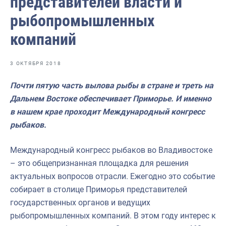
представителей власти и
Отраслевые СМИ
рыбопромышленных
Выставки и конференции
компаний
Научно-практическая литература
Рыбоохрана России
3 ОКТЯБРЯ 2018
Отрасль в цифрах
Почти пятую часть вылова рыбы в стране и треть на
Дальнем Востоке обеспечивает Приморье. И именно
Инфографика
в нашем крае проходит Международный конгресс
Большая африканская экспедиция
рыбаков.
Укрепление духовно-нравственных ценностей
Международный конгресс рыбаков во Владивостоке
События в России и мире
– это общепризнанная площадка для решения
актуальных вопросов отрасли. Ежегодно это событие
собирает в столице Приморья представителей
государственных органов и ведущих
рыбопромышленных компаний. В этом году интерес к