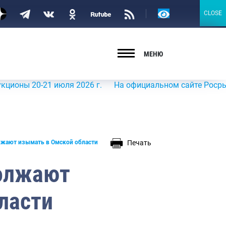
Версия
CLOSE
CLOSE
для
слабовидящих
МЕНЮ
20-21 июля 2026 г.
На официальном сайте Росрыболовств
Печать
лжают изымать в Омской области
должают
ласти