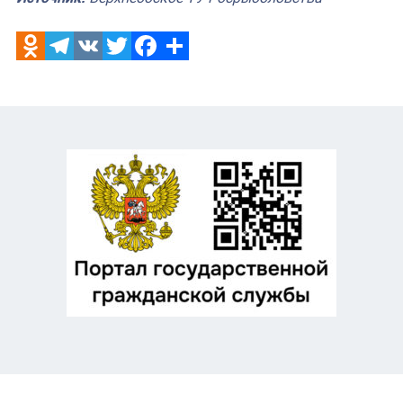
Odnoklassniki
Telegram
VK
Twitter
Facebook
Отправить