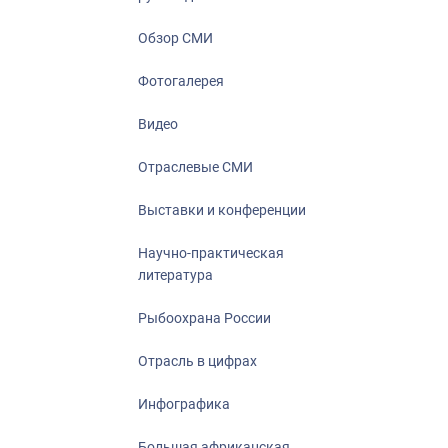
Отрасль в ци
Инфографика
Обзор СМИ
Большая афр
Фотогалерея
Укрепление д
ценностей
Видео
События в Ро
Отраслевые СМИ
Выставки и конференции
Научно-практическая
литература
Рыбоохрана России
Отрасль в цифрах
Инфографика
Большая африканская