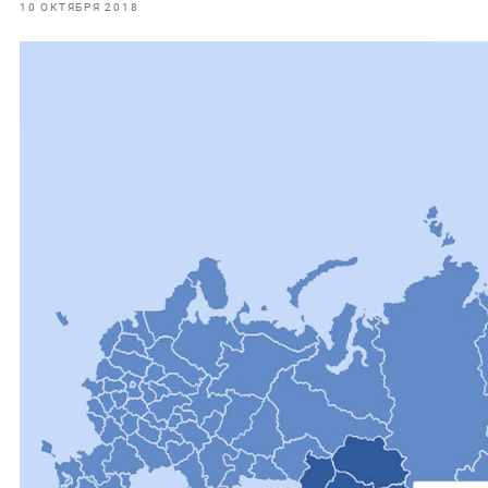
фрах
10 ОКТЯБРЯ 2018
иканская экспедиция
уховно-нравственных
ссии и мире