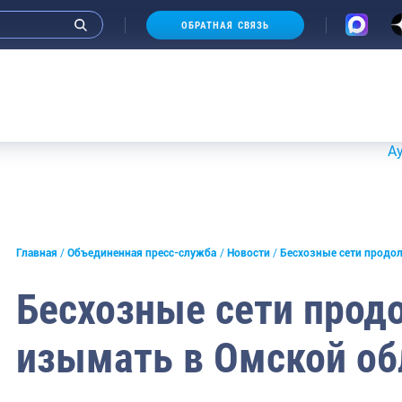
ОБРАТНАЯ СВЯЗЬ
Аукционы 
и интервью руководства
Главная
Объединенная пресс-служба
Новости
Бесхозные сети продо
СМИ
Бесхозные сети про
конференции
изымать в Омской об
ическая литература
России