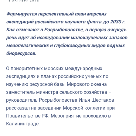
18 ОКТЯБРЯ 2018
Отраслевые СМИ
Формируется перспективный план морских
Выставки и конференции
экспедиций российского научного флота до 2030 г.
Научно-практическая литература
Как отмечают в Росрыболовстве, в первую очередь
речь идет об исследовании малоизученных запасов
Рыбоохрана России
мезопелагических и глубоководных видов водных
Отрасль в цифрах
биоресурсов.
Инфографика
О приоритетных морских международных
Большая африканская экспедиция
экспедициях и планах российских ученых по
изучению ресурсной базы Мирового океана
Укрепление духовно-нравственных ценностей
заместитель министра сельского хозяйства –
События в России и мире
руководитель Росрыболовства Илья Шестаков
рассказал на заседании Морской коллегии при
Правительстве РФ. Мероприятие проходило в
Калининграде.