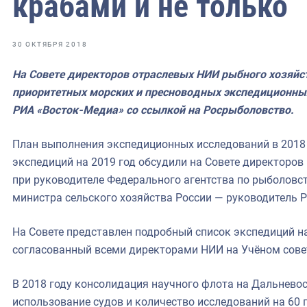
крабами и не только
фрах
иканская экспедиция
30 ОКТЯБРЯ 2018
уховно-нравственных
На Совете директоров отраслевых НИИ рыбного хозяйс
приоритетных морских и пресноводных экспедиционных
ссии и мире
РИА «Восток-Медиа» со ссылкой на Росрыболовство.
План выполнения экспедиционных исследований в 2018 
экспедиций на 2019 год обсудили на Совете директоров
при руководителе Федерального агентства по рыболовст
министра сельского хозяйства России — руководитель 
На Совете представлен подробный список экспедиций н
согласованный всеми директорами НИИ на Учёном сов
В 2018 году консолидация научного флота на Дальнево
использование судов и количество исследований на 60 