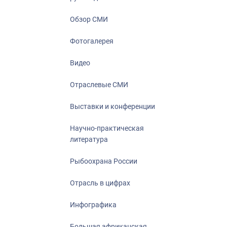
Отрасль в ци
Инфографика
Обзор СМИ
Большая афр
Фотогалерея
Укрепление д
ценностей
Видео
События в Ро
Отраслевые СМИ
Выставки и конференции
Научно-практическая
литература
Рыбоохрана России
Отрасль в цифрах
Инфографика
Большая африканская