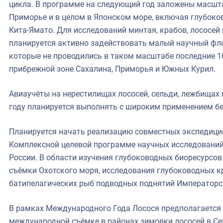
цикла. В программе на следующий год заложены масшт
Приморье и в целом в Японском море, включая глубоков
Кита-Ямато. Для исследований минтая, крабов, лососей
планируется активно задействовать малый научный фло
которые не проводились в таком масштабе последние 10
прибрежной зоне Сахалина, Приморья и Южных Курил.
Авиаучёты на нерестилищах лососей, сельди, лежбища
году планируется выполнять с широким применением б
Планируется начать реализацию совместных экспедици
Комплексной целевой программе научных исследований 
России. В области изучения глубоководных биоресурсо
съёмки Охотского моря, исследования глубоководных к
батипелагических рыб подводных поднятий Императорск
В рамках Международного Года Лосося предполагается 
международной съёмке в районах зимовки лососей в С