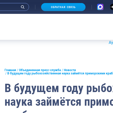
ОБРАТНАЯ СВЯЗЬ
Аукционы 
и интервью руководства
Главная
Объединенная пресс-служба
Новости
В будущем году рыбохозяйственная наука займётся приморскими краб
СМИ
В будущем году рыбо
конференции
наука займётся прим
ическая литература
России