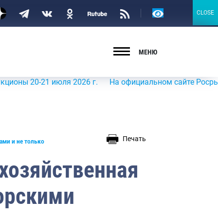
Версия
CLOSE
CLOSE
для
слабовидящих
МЕНЮ
20-21 июля 2026 г.
На официальном сайте Росрыболовств
Печать
ами и не только
хозяйственная
орскими