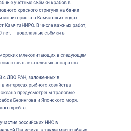
абные учётные съёмки крабов в
одного красного стригуна на банке
 и мониторинга в Камчатских водах
т КамчтаНИРО. В числе важных работ,
 лет, – водолазные съёмки в
х морских млекопитающих в следующем
еспилотных летательных аппаратов.
й с ДВО РАН, заложенных в
в интересах рыбного хозяйства
в океана предусмотрены траловые
рабов Берингова и Японского моря,
ого хребта.
участие российских НИС в
еверной Пацифике, а также масштабные