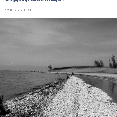
Отраслевые СМИ
12 НОЯБРЯ 2018
Выставки и конференции
Научно-практическая литература
Рыбоохрана России
Отрасль в цифрах
Инфографика
Большая африканская экспедиция
Укрепление духовно-нравственных ценностей
События в России и мире