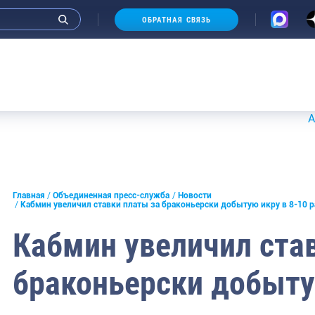
ОБРАТНАЯ СВЯЗЬ
Аукционы
и интервью руководства
Главная
Объединенная пресс-служба
Новости
Кабмин увеличил ставки платы за браконьерски добытую икру в 8-10 р
СМИ
Кабмин увеличил ста
конференции
браконьерски добыту
ическая литература
России