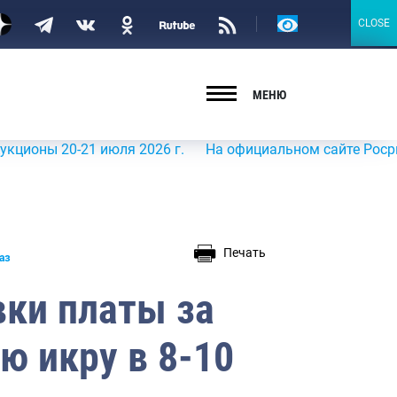
Версия
CLOSE
CLOSE
для
слабовидящих
МЕНЮ
 20-21 июля 2026 г.
На официальном сайте Росрыболовст
Печать
аз
вки платы за
ю икру в 8-10