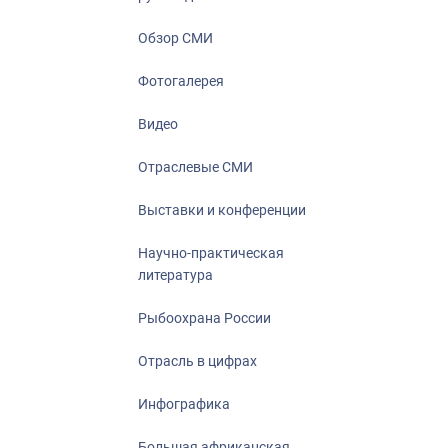
Отрасль в ци
Инфографика
Обзор СМИ
Большая афр
Фотогалерея
Укрепление д
ценностей
Видео
События в Ро
Отраслевые СМИ
Выставки и конференции
Научно-практическая
литература
Рыбоохрана России
Отрасль в цифрах
Инфографика
Большая африканская