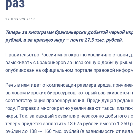
раз
фрах
иканская экспедиция
12 НОЯБРЯ 2018
уховно-нравственных
Теперь за килограмм браконьерски добытой черной икр
рублей, а за красную икру – почти 27,5 тыс. рублей.
ссии и мире
Правительство России многократно увеличило ставки д
взыскивать с браконьеров за незаконную добычу рыбы
опубликован на официальном портале правовой информ
Речь в нем идет о компенсации размера вреда, причин
выловом морских биоресурсов, который взыскивается 
соответствующие правонарушения. Предыдущая редакц
году. Поправки многократно увеличивают таксы платеже
икры. Так, за каждый экземпляр незаконно добытого ло
теперь придется заплатить 13 675 рублей вместо 1 250 р
рублей до 138 -– 160 тыс. рублей (в зависимости от вида