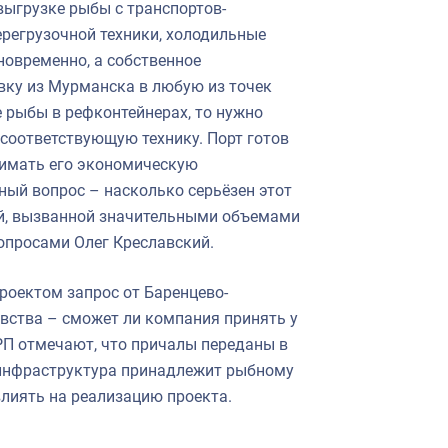
 выгрузке рыбы с транспортов-
ерегрузочной техники, холодильные
новременно, а собственное
вку из Мурманска в любую из точек
е рыбы в рефконтейнерах, то нужно
соответствующую технику. Порт готов
онимать его экономическую
ный вопрос – насколько серьёзен этот
еей, вызванной значительными объемами
вопросами Олег Креславский.
проектом запрос от Баренцево-
вства – сможет ли компания принять у
РП отмечают, что причалы переданы в
 инфраструктура принадлежит рыбному
влиять на реализацию проекта.