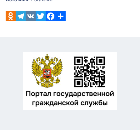
Odnoklassniki
Telegram
VK
Twitter
Facebook
Отправить