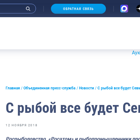
ОБРАТНАЯ СВЯЗЬ
Аукционы 2
и интервью руководства
Главная
Объединенная пресс-служба
Новости
С рыбой все будет Се
СМИ
С рыбой все будет С
конференции
ическая литература
12 НОЯБРЯ 2018
России
Росрыболовство, «Росатом» и рыбопромышленники про