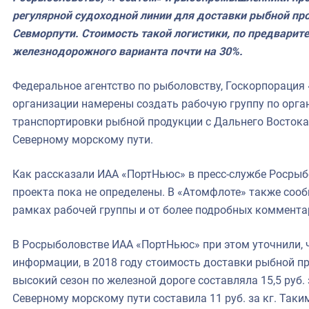
фрах
регулярной судоходной линии для доставки рыбной про
Севморпути. Стоимость такой логистики, по предварит
иканская экспедиция
железнодорожного варианта почти на 30%.
уховно-нравственных
Федеральное агентство по рыболовству, Госкорпораци
ссии и мире
организации намерены создать рабочую группу по орга
транспортировки рыбной продукции с Дальнего Востока
Северному морскому пути.
Как рассказали ИАА «ПортНьюс» в пресс-службе Росры
проекта пока не определены. В «Атомфлоте» также сооб
рамках рабочей группы и от более подробных коммента
В Росрыболовстве ИАА «ПортНьюс» при этом уточнили, 
информации, в 2018 году стоимость доставки рыбной п
высокий сезон по железной дороге составляла 15,5 руб. 
Северному морскому пути составила 11 руб. за кг. Таки