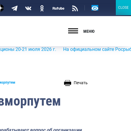
Версия
CLOSE
CLOSE
для
слабовидящих
МЕНЮ
0-21 июля 2026 г.
На официальном сайте Росрыболовства
Печать
вморпутем
евморпутем
рабатывают вопрос об организации