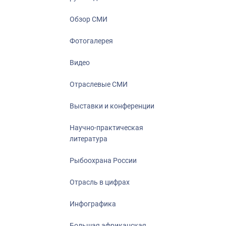
Отрасль в ци
Инфографика
Обзор СМИ
Большая афр
Фотогалерея
Укрепление д
ценностей
Видео
События в Ро
Отраслевые СМИ
Выставки и конференции
Научно-практическая
литература
Рыбоохрана России
Отрасль в цифрах
Инфографика
Большая африканская