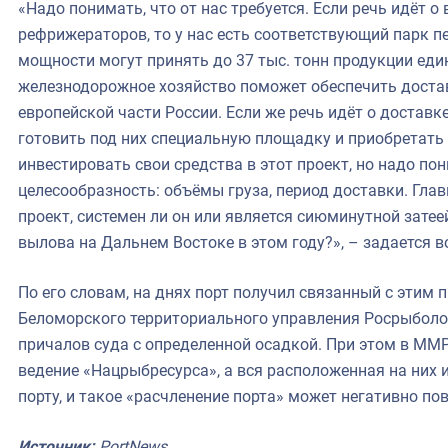
«Надо понимать, что от нас требуется. Если речь идёт о
рефрижераторов, то у нас есть соответствующий парк п
мощности могут принять до 37 тыс. тонн продукции еди
железнодорожное хозяйство поможет обеспечить доста
европейской части России. Если же речь идёт о доставк
готовить под них специальную площадку и приобретать 
инвестировать свои средства в этот проект, но надо п
целесообразность: объёмы груза, период доставки. Глав
проект, системен ли он или является сиюминутной зат
вылова на Дальнем Востоке в этом году?», – задается 
По его словам, на днях порт получил связанный с этим 
Беломорского территориального управления Росрыболо
причалов суда с определенной осадкой. При этом в ММ
ведение «Нацрыбресурса», а вся расположенная на них
порту, и такое «расчленение порта» может негативно по
Источник:
PortNews