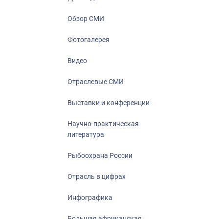
Отрасль в ци
Инфографика
Обзор СМИ
Большая афр
Фотогалерея
Укрепление д
ценностей
Видео
События в Ро
Отраслевые СМИ
Выставки и конференции
Научно-практическая
литература
Рыбоохрана России
Отрасль в цифрах
Инфографика
Большая африканская