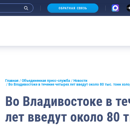
ОБРАТНАЯ СВЯЗЬ
Аукцион
и интервью руководства
Главная
Объединенная пресс-служба
Новости
Во Владивостоке в течение четырех лет введут около 80 тыс. тонн хо
СМИ
Во Владивостоке в т
конференции
лет введут около 80 
ическая литература
России