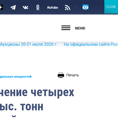
Версия
CLOSE
CLOSE
для
слабовидящих
МЕНЮ
ы 20-21 июля 2026 г.
На официальном сайте Росрыболовс
Печать
лодильных мощностей
ечение четырех
тыс. тонн