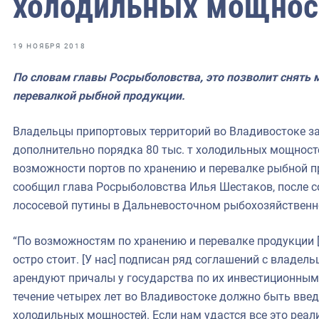
холодильных мощнос
фрах
иканская экспедиция
19 НОЯБРЯ 2018
уховно-нравственных
По словам главы Росрыболовства, это позволит снять 
перевалкой рыбной продукции.
ссии и мире
Владельцы припортовых территорий во Владивостоке за 
дополнительно порядка 80 тыс. т холодильных мощност
возможности портов по хранению и перевалке рыбной пр
сообщил глава Росрыболовства Илья Шестаков, после 
лососевой путины в Дальневосточном рыбохозяйственно
“По возможностям по хранению и перевалке продукции [
остро стоит. [У нас] подписан ряд соглашений с владел
арендуют причалы у государства по их инвестиционным
течение четырех лет во Владивостоке должно быть введ
холодильных мощностей. Если нам удастся все это реал