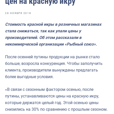
цен на красную икру
Отраслевые СМИ
Выставки и конференции
28 НОЯБРЯ 2018
Научно-практическая литература
Стоимость красной икры в розничных магазинах
стала снижаться, так как упали цены у
Рыбоохрана России
производителей. Об этом рассказали в
Отрасль в цифрах
некоммерческой организации «Рыбный союз».
Инфографика
После осенней путины продукции на рынке стало
Большая африканская экспедиция
больше, возросла конкуренция. Чтобы заполучить
клиента, производители вынуждены предлагать
Укрепление духовно-нравственных ценностей
более выгодные условия.
События в России и мире
«В связи с сезонным фактором осенью, после
путины, устанавливаются цены на красную икру,
которые держатся целый год. Этой осенью цены
снизились на 30% по сравнению с прошлым сезоном.