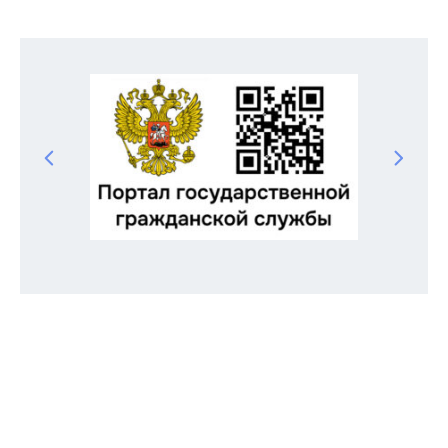
Odnoklassniki
Telegram
VK
Twitter
Facebook
Отправить