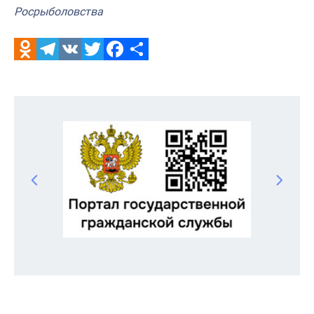
Росрыболовства
Odnoklassniki
Telegram
VK
Twitter
Facebook
Отправить