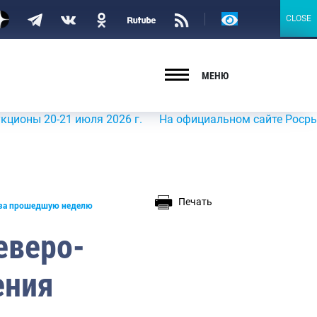
Версия
CLOSE
CLOSE
для
слабовидящих
МЕНЮ
0-21 июля 2026 г.
На официальном сайте Росрыболовств
Печать
 за прошедшую неделю
еверо-
ения