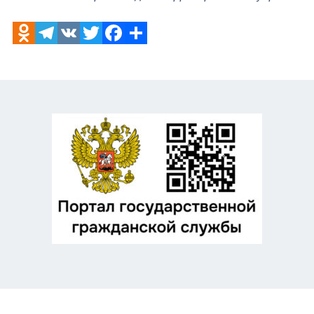
Odnoklassniki
Telegram
VK
Twitter
Facebook
Отправить