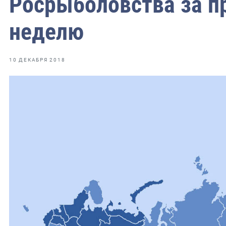
Росрыболовства за 
фрах
неделю
иканская экспедиция
уховно-нравственных
10 ДЕКАБРЯ 2018
ссии и мире