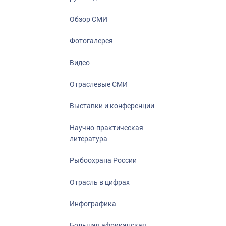
Отрасль в ци
Инфографика
Обзор СМИ
Большая афр
Фотогалерея
Укрепление д
ценностей
Видео
События в Ро
Отраслевые СМИ
Выставки и конференции
Научно-практическая
литература
Рыбоохрана России
Отрасль в цифрах
Инфографика
Большая африканская