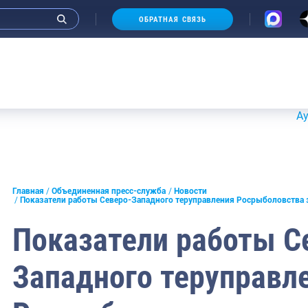
ОБРАТНАЯ СВЯЗЬ
Аукционы 2
и интервью руководства
Главная
Объединенная пресс-служба
Новости
Показатели работы Северо-Западного теруправления Росрыболовства
СМИ
Показатели работы С
конференции
Западного теруправл
ическая литература
России