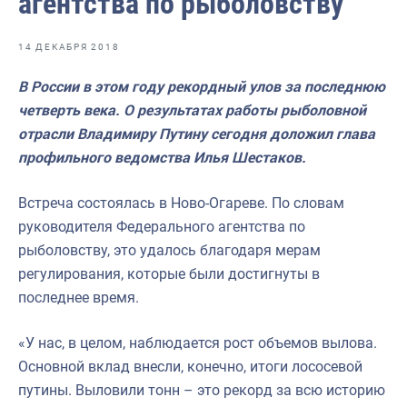
агентства по рыболовству
Отраслевые СМИ
Выставки и конференции
14 ДЕКАБРЯ 2018
Научно-практическая литература
В России в этом году рекордный улов за последнюю
четверть века. О результатах работы рыболовной
Рыбоохрана России
отрасли Владимиру Путину сегодня доложил глава
Отрасль в цифрах
профильного ведомства Илья Шестаков.
Инфографика
Встреча состоялась в Ново-Огареве. По словам
Большая африканская экспедиция
руководителя Федерального агентства по
рыболовству, это удалось благодаря мерам
Укрепление духовно-нравственных ценностей
регулирования, которые были достигнуты в
События в России и мире
последнее время.
«У нас, в целом, наблюдается рост объемов вылова.
Основной вклад внесли, конечно, итоги лососевой
путины. Выловили тонн – это рекорд за всю историю